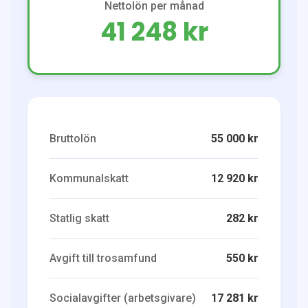
Nettolön per månad
41 248 kr
Bruttolön
55 000 kr
Kommunalskatt
12 920 kr
Statlig skatt
282 kr
Avgift till trosamfund
550 kr
Socialavgifter (arbetsgivare)
17 281 kr