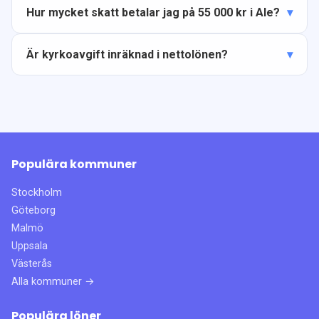
Hur mycket skatt betalar jag på 55 000 kr i Ale?
Är kyrkoavgift inräknad i nettolönen?
Populära kommuner
Stockholm
Göteborg
Malmö
Uppsala
Västerås
Alla kommuner →
Populära löner