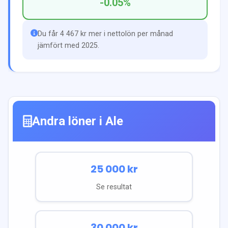
-0.05
%
Du får 4 467 kr mer i nettolön per månad
jämfört med 2025.
Andra löner i
Ale
25 000
kr
Se resultat
30 000
kr