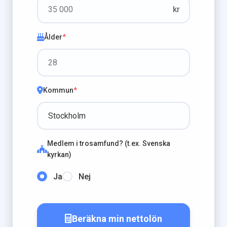
kr
Ålder
*
Kommun
*
Medlem i trosamfund? (t.ex. Svenska
kyrkan)
Ja
Nej
Beräkna min nettolön