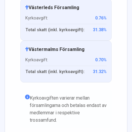
Västerleds Församling
Kyrkoavgift:
0.76
%
Total skatt (inkl. kyrkoavgift):
31.38
%
Västermalms Församling
Kyrkoavgift:
0.70
%
Total skatt (inkl. kyrkoavgift):
31.32
%
Kyrkoavgiften varierar mellan
församlingarna och betalas endast av
medlemmar i respektive
trossamfund.