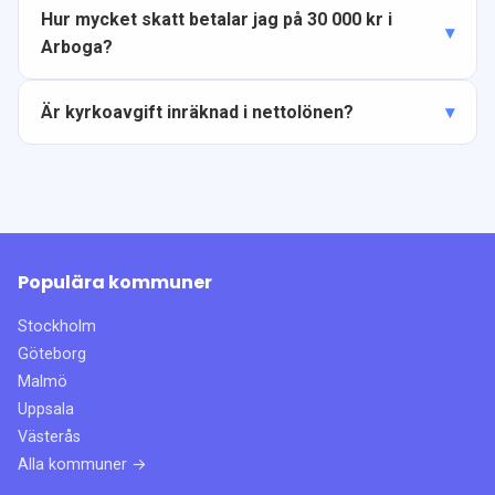
Hur mycket skatt betalar jag på 30 000 kr i
Arboga?
Är kyrkoavgift inräknad i nettolönen?
Populära kommuner
Stockholm
Göteborg
Malmö
Uppsala
Västerås
Alla kommuner →