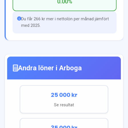
0.00
%
Du får 266 kr mer i nettolön per månad jämfört
med 2025.
Andra löner i
Arboga
25 000
kr
Se resultat
35 000
kr