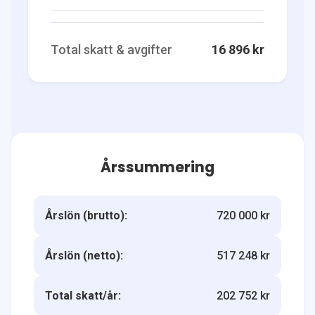
Total skatt & avgifter
16 896 kr
Årssummering
Årslön (brutto):
720 000 kr
Årslön (netto):
517 248 kr
Total skatt/år:
202 752 kr