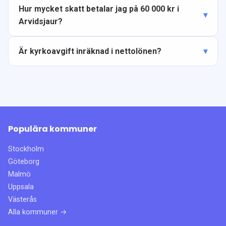
Hur mycket skatt betalar jag på 60 000 kr i
Arvidsjaur?
Är kyrkoavgift inräknad i nettolönen?
Populära kommuner
Stockholm
Göteborg
Malmö
Uppsala
Västerås
Alla kommuner →