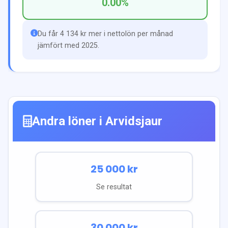
0.00
%
Du får 4 134 kr mer i nettolön per månad
jämfört med 2025.
Andra löner i
Arvidsjaur
25 000
kr
Se resultat
30 000
kr