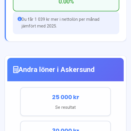
0.00
%
Du får 1 039 kr mer i nettolön per månad
jämfört med 2025.
Andra löner i
Askersund
25 000
kr
Se resultat
30 000
kr