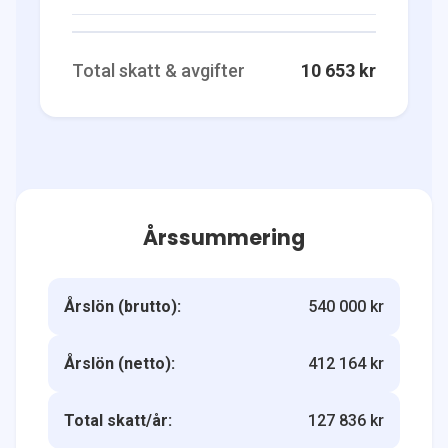
Total skatt & avgifter
10 653 kr
Årssummering
Årslön (brutto):
540 000 kr
Årslön (netto):
412 164 kr
Total skatt/år:
127 836 kr