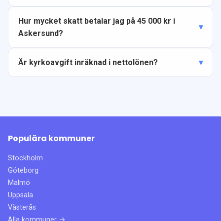
Hur mycket skatt betalar jag på 45 000 kr i
Askersund?
Är kyrkoavgift inräknad i nettolönen?
Populära kommuner
Stockholm
Göteborg
Malmö
Uppsala
Västerås
Alla kommuner →