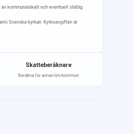
år av kommunalskatt och eventuell statlig
lem
i Svenska kyrkan.
Kyrkoavgiften är
Skatteberäknare
Beräkna för annan lön/kommun