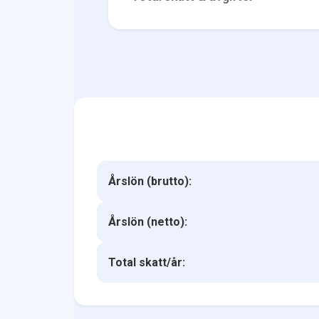
Årslön (brutto):
Årslön (netto):
Total skatt/år: