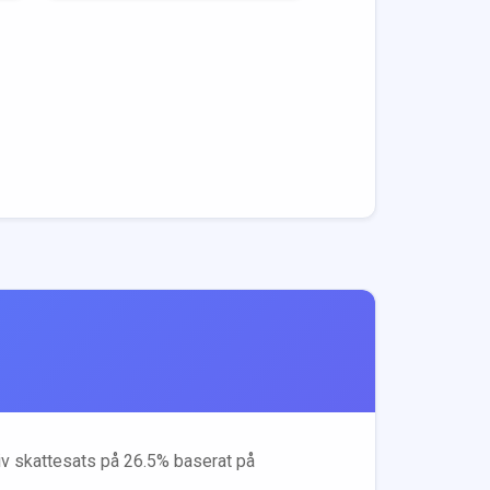
tiv skattesats på
26.5
% baserat på