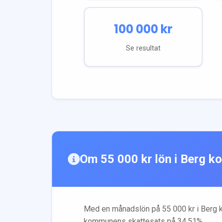
100 000
kr
Se resultat
Om
55 000
kr lön i
Berg
ko
Med en månadslön på
55 000
kr i
Berg
k
kommunens skattesats på
34.51
%.