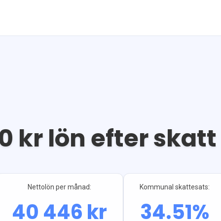
0
kr lön efter skatt
Nettolön per månad:
Kommunal skattesats:
40 446
kr
34.51
%