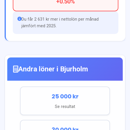
+
0.50
%
Du får 2 631 kr mer i nettolön per månad
jämfört med 2025.
Andra löner i
Bjurholm
25 000
kr
Se resultat
30 000
kr