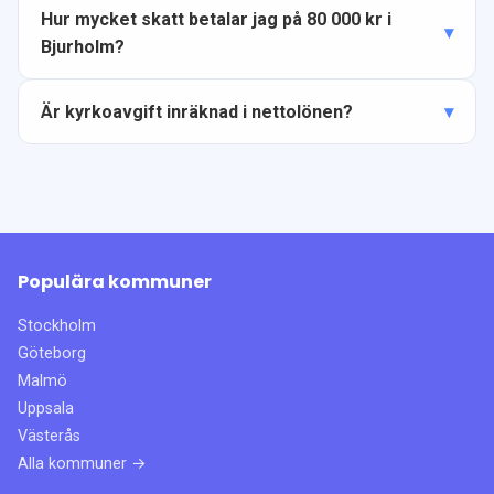
Hur mycket skatt betalar jag på 80 000 kr i
Bjurholm?
Är kyrkoavgift inräknad i nettolönen?
Populära kommuner
Stockholm
Göteborg
Malmö
Uppsala
Västerås
Alla kommuner →