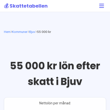
💰 Skattetabellen
Hem
Kommuner
Bjuv
55 000 kr
55 000
kr lön efter
skatt i
Bjuv
Nettolön per månad: