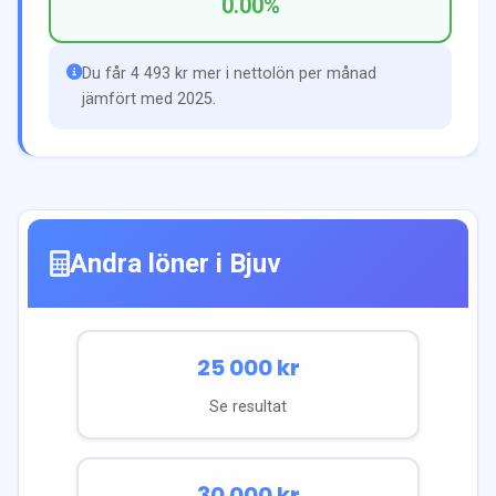
0.00
%
Du får 4 493 kr mer i nettolön per månad
jämfört med 2025.
Andra löner i
Bjuv
25 000
kr
Se resultat
30 000
kr