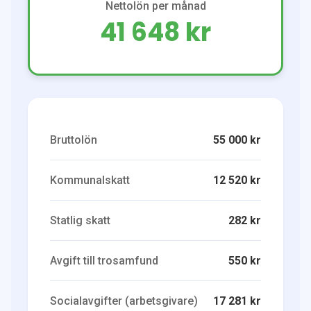
Nettolön per månad
41 648 kr
Bruttolön
55 000 kr
Kommunalskatt
12 520 kr
Statlig skatt
282 kr
Avgift till trosamfund
550 kr
Socialavgifter (arbetsgivare)
17 281 kr