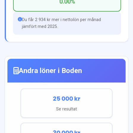
0.00
%
Du får 2 934 kr mer i nettolön per månad
jämfört med 2025.
Andra löner i
Boden
25 000
kr
Se resultat
30 000
kr