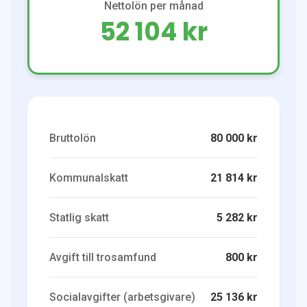
Nettolön per månad
52 104 kr
Bruttolön
80 000 kr
Kommunalskatt
21 814 kr
Statlig skatt
5 282 kr
Avgift till trosamfund
800 kr
Socialavgifter (arbetsgivare)
25 136 kr