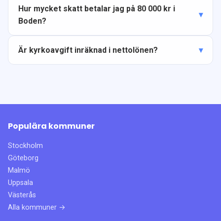
Hur mycket skatt betalar jag på 80 000 kr i
Boden?
Är kyrkoavgift inräknad i nettolönen?
Populära kommuner
Stockholm
Göteborg
Malmö
Uppsala
Västerås
Alla kommuner →