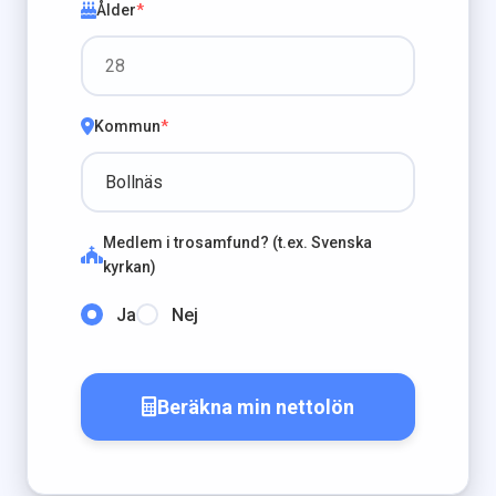
Ålder
*
Kommun
*
Medlem i trosamfund? (t.ex. Svenska
kyrkan)
Ja
Nej
Beräkna min nettolön