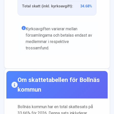
Total skatt (inkl. kyrkoavgift):
34.68
%
Kyrkoavgiften varierar mellan
församlingarna och betalas endast av
medlemmar i respektive
trossamfund.
Om skattetabellen för
Bollnäs
kommun
Bollnäs
kommun har en total skattesats på
33.66
% för 2026. Denna sats inkluderar