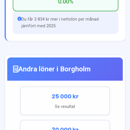
0.00
%
Du får 3 834 kr mer i nettolön per månad
jämfört med 2025.
Andra löner i
Borgholm
25 000
kr
Se resultat
30 000
kr