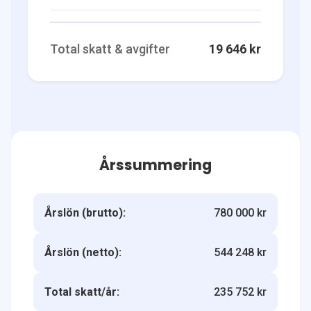
Total skatt & avgifter
19 646 kr
Årssummering
Årslön (brutto):
780 000 kr
Årslön (netto):
544 248 kr
Total skatt/år:
235 752 kr