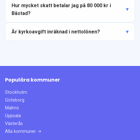
Hur mycket skatt betalar jag på 80 000 kr i
Båstad?
Är kyrkoavgift inräknad i nettolönen?
Populära kommuner
Stockholm
Göteborg
Malmö
Uppsala
Västerås
Alla kommuner →