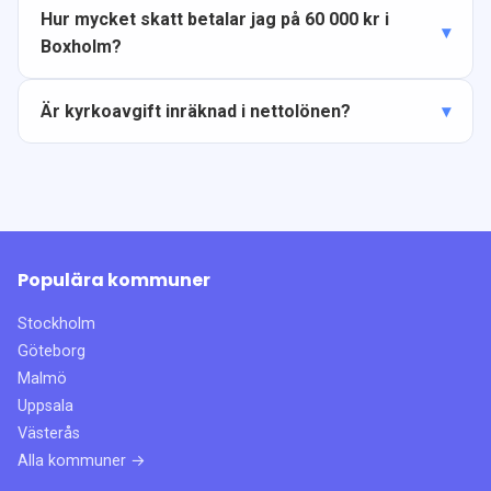
Hur mycket skatt betalar jag på 60 000 kr i
Boxholm?
Är kyrkoavgift inräknad i nettolönen?
Populära kommuner
Stockholm
Göteborg
Malmö
Uppsala
Västerås
Alla kommuner →