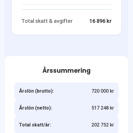
Total skatt & avgifter
16 896 kr
Årssummering
Årslön (brutto):
720 000 kr
Årslön (netto):
517 248 kr
Total skatt/år:
202 752 kr