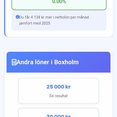
0.00
%
Du får 4 134 kr mer i nettolön per månad
jämfört med 2025.
Andra löner i
Boxholm
25 000
kr
Se resultat
30 000
kr