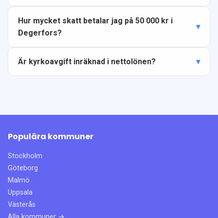
Hur mycket skatt betalar jag på 50 000 kr i
Degerfors?
Är kyrkoavgift inräknad i nettolönen?
Populära kommuner
Stockholm
Göteborg
Malmö
Uppsala
Västerås
Alla kommuner →