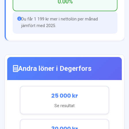
0.00
%
Du får 1 199 kr mer i nettolön per månad
jämfört med 2025.
Andra löner i
Degerfors
25 000
kr
Se resultat
30 000
kr