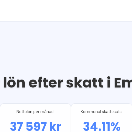
 lön efter skatt i
E
Nettolön per månad:
Kommunal skattesats:
37 597
kr
34.11
%