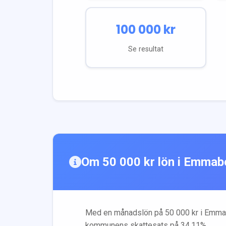
100 000
kr
Se resultat
Om
50 000
kr lön i
Emmab
Med en månadslön på
50 000
kr i
Emma
kommunens skattesats på
34.11
%.