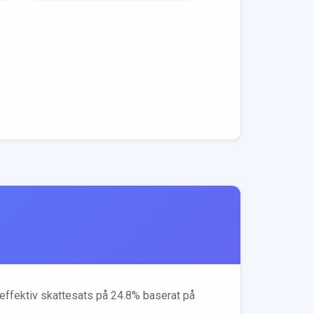
n effektiv skattesats på
24.8
% baserat på