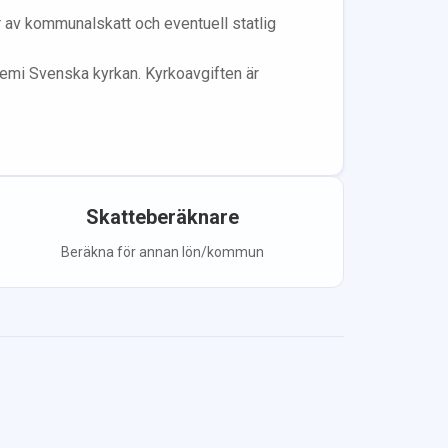
år av kommunalskatt och eventuell statlig
lem
i Svenska kyrkan.
Kyrkoavgiften är
Skatteberäknare
Beräkna för annan lön/kommun