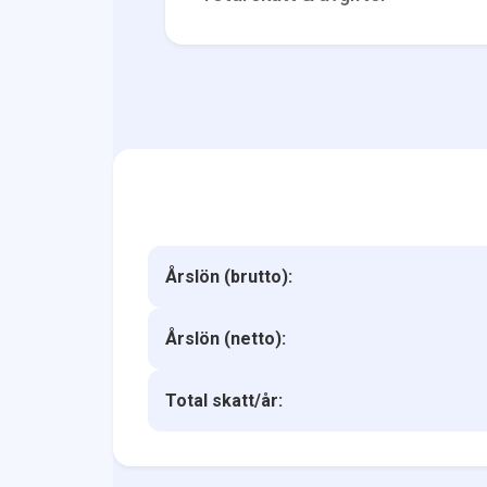
Årslön (brutto):
Årslön (netto):
Total skatt/år: