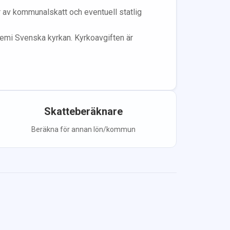
år av kommunalskatt och eventuell statlig
lem
i Svenska kyrkan.
Kyrkoavgiften är
Skatteberäknare
Beräkna för annan lön/kommun