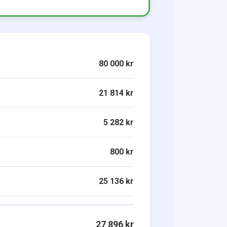
80 000 kr
21 814 kr
5 282 kr
800 kr
25 136 kr
27 896 kr