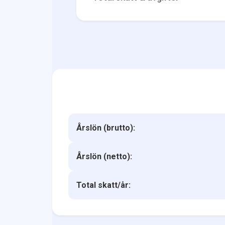
Årslön (brutto):
Årslön (netto):
Total skatt/år: