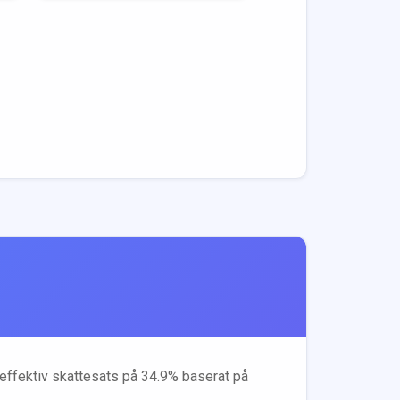
n effektiv skattesats på
34.9
% baserat på