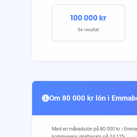
100 000
kr
Se resultat
Om
80 000
kr lön i
Emmab
Med en månadslön på
80 000
kr i
Emma
kommunens skattesats på
34.11
%.