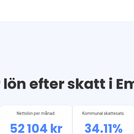
 lön efter skatt i
E
Nettolön per månad:
Kommunal skattesats:
52 104
kr
34.11
%