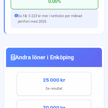
0.00
%
Du får 3 223 kr mer i nettolön per månad
jämfört med 2025.
Andra löner i
Enköping
25 000
kr
Se resultat
30 000
kr