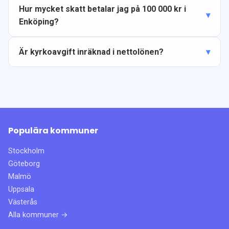
Hur mycket skatt betalar jag på 100 000 kr i
Enköping?
Är kyrkoavgift inräknad i nettolönen?
Populära kommuner
Stockholm
Göteborg
Malmö
Uppsala
Västerås
Alla kommuner →