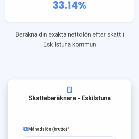
33.14
%
Beräkna din exakta nettolön efter skatt i
Eskilstuna
kommun
Skatteberäknare
- Eskilstuna
Månadslön (brutto)
*