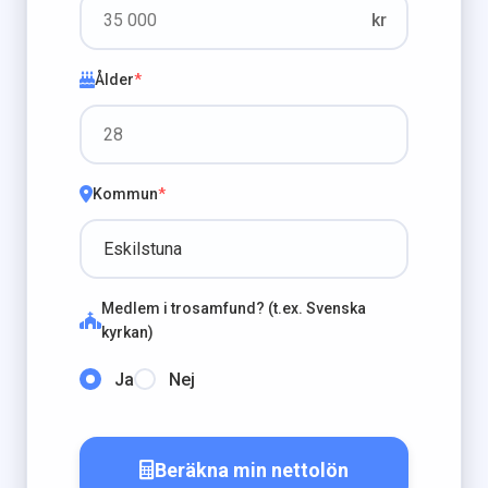
kr
Ålder
*
Kommun
*
Medlem i trosamfund? (t.ex. Svenska
kyrkan)
Ja
Nej
Beräkna min nettolön