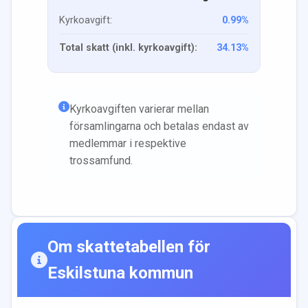
Kyrkoavgift:
0.99
%
Total skatt (inkl. kyrkoavgift):
34.13
%
Kyrkoavgiften varierar mellan
församlingarna och betalas endast av
medlemmar i respektive
trossamfund.
Om skattetabellen för
Eskilstuna
kommun