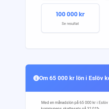
100 000
kr
Se resultat
Om
65 000
kr lön i
Eslöv
k
Med en månadslön på
65 000
kr i
Eslöv
kommunens skattesats på
32.01
%.