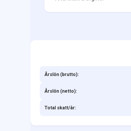
Årslön (brutto):
Årslön (netto):
Total skatt/år: