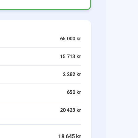
65 000 kr
15 713 kr
2 282 kr
650 kr
20 423 kr
18 645 kr