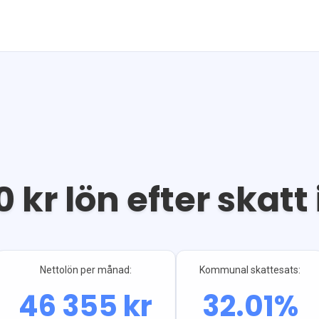
0
kr lön efter skatt 
Nettolön per månad:
Kommunal skattesats:
46 355
kr
32.01
%