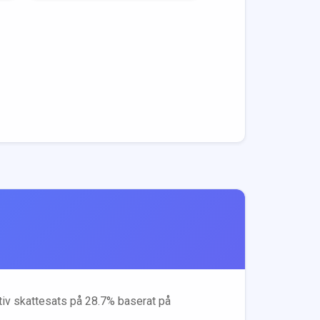
ktiv skattesats på
28.7
% baserat på