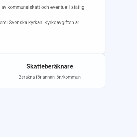
år av kommunalskatt och eventuell statlig
lem
i Svenska kyrkan.
Kyrkoavgiften är
Skatteberäknare
Beräkna för annan lön/kommun