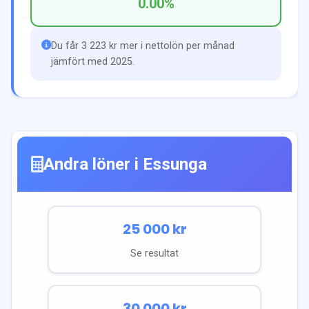
0.00
%
Du får 3 223 kr mer i nettolön per månad
jämfört med 2025.
Andra löner i
Essunga
25 000
kr
Se resultat
30 000
kr