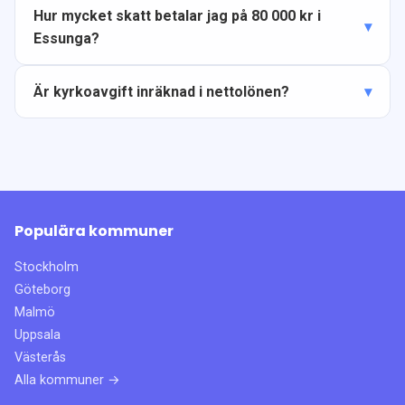
Hur mycket skatt betalar jag på 80 000 kr i
Essunga?
Är kyrkoavgift inräknad i nettolönen?
Populära kommuner
Stockholm
Göteborg
Malmö
Uppsala
Västerås
Alla kommuner →