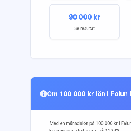
90 000
kr
Se resultat
Om
100 000
kr lön i
Falun
Med en månadslön på
100 000
kr i
Falu
kommunens skattesats på
34.34
%.