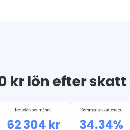
0
kr lön efter skatt 
Nettolön per månad:
Kommunal skattesats:
62 304
kr
34.34
%