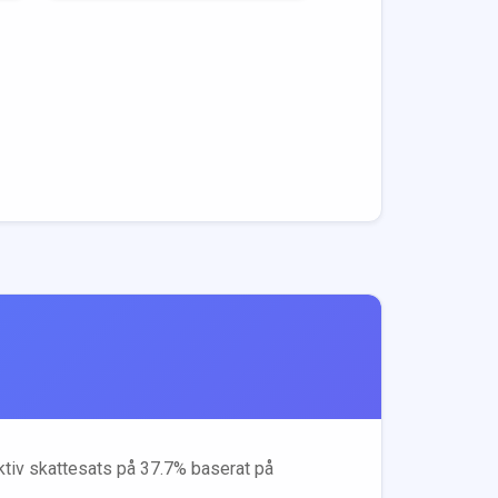
ektiv skattesats på
37.7
% baserat på