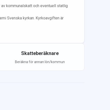
år av kommunalskatt och eventuell statlig
lem
i Svenska kyrkan.
Kyrkoavgiften är
Skatteberäknare
Beräkna för annan lön/kommun