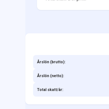
Årslön (brutto):
Årslön (netto):
Total skatt/år: