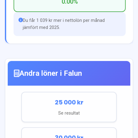
0.00
%
Du får 1 039 kr mer i nettolön per månad
jämfört med 2025.
Andra löner i
Falun
25 000
kr
Se resultat
30 000
kr