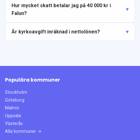
Hur mycket skatt betalar jag på 40 000 kr i
Falun?
Är kyrkoavgift inräknad i nettolönen?
Populära kommuner
Stockholm
Göteborg
Malmö
Uppsala
Västerås
Alla kommuner →