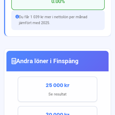
0.00
%
Du får 1 039 kr mer i nettolön per månad
jämfört med 2025.
Andra löner i
Finspång
25 000
kr
Se resultat
30 000
kr