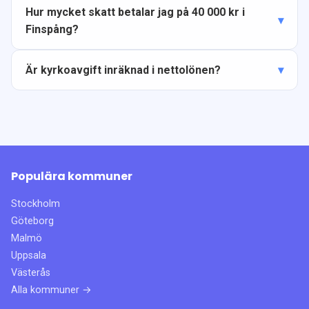
Hur mycket skatt betalar jag på 40 000 kr i
Finspång?
Är kyrkoavgift inräknad i nettolönen?
Populära kommuner
Stockholm
Göteborg
Malmö
Uppsala
Västerås
Alla kommuner →