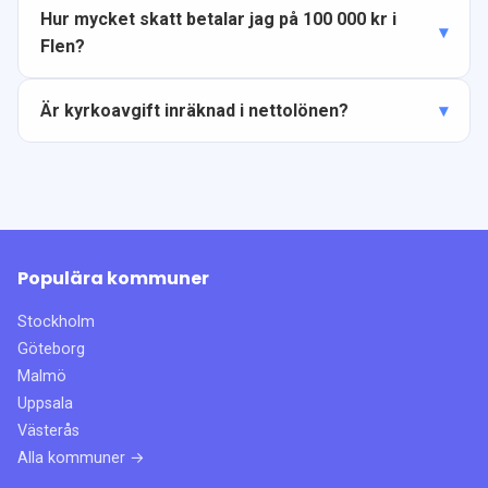
Hur mycket skatt betalar jag på 100 000 kr i
Flen?
Är kyrkoavgift inräknad i nettolönen?
Populära kommuner
Stockholm
Göteborg
Malmö
Uppsala
Västerås
Alla kommuner →