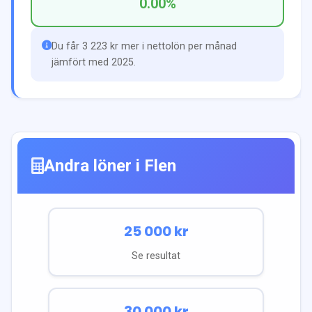
0.00
%
Du får 3 223 kr mer i nettolön per månad
jämfört med 2025.
Andra löner i
Flen
25 000
kr
Se resultat
30 000
kr