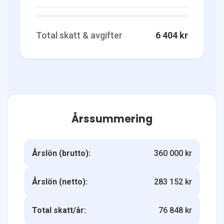
Total skatt & avgifter
6 404 kr
Årssummering
Årslön (brutto):
360 000 kr
Årslön (netto):
283 152 kr
Total skatt/år:
76 848 kr