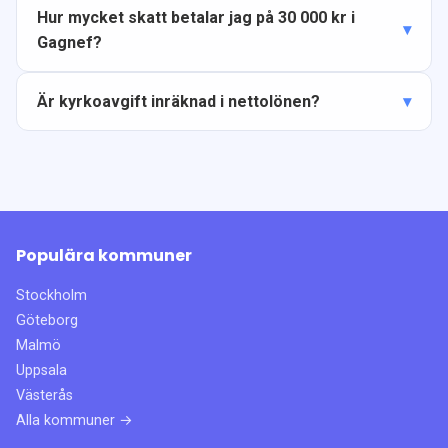
Hur mycket skatt betalar jag på 30 000 kr i
Gagnef?
Är kyrkoavgift inräknad i nettolönen?
Populära kommuner
Stockholm
Göteborg
Malmö
Uppsala
Västerås
Alla kommuner →