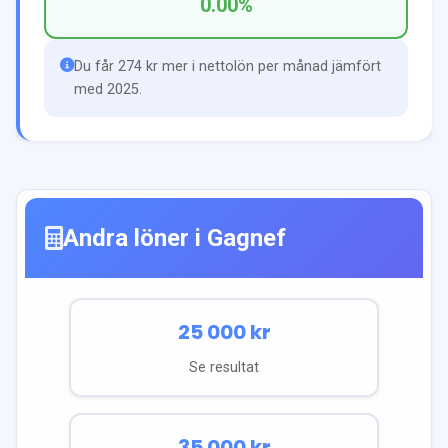
0.00
%
Du får 274 kr mer i nettolön per månad jämfört
med 2025.
Andra löner i
Gagnef
25 000
kr
Se resultat
35 000
kr