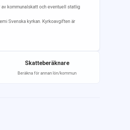
år av kommunalskatt och eventuell statlig
lem
i Svenska kyrkan.
Kyrkoavgiften är
Skatteberäknare
Beräkna för annan lön/kommun