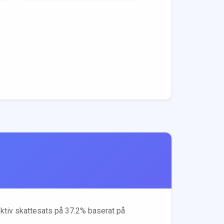
ektiv skattesats på
37.2
% baserat på