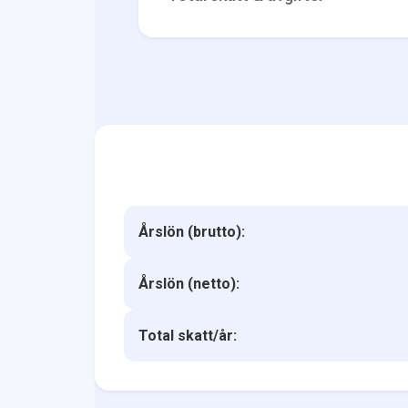
Årslön (brutto):
Årslön (netto):
Total skatt/år: