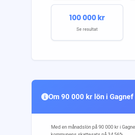
100 000
kr
Se resultat
Om
90 000
kr lön i
Gagnef
Med en månadslön på
90 000
kr i
Gagne
kommunens skattesats på
34.56
%.