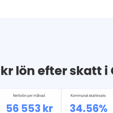
kr lön efter skatt i
Nettolön per månad:
Kommunal skattesats:
56 553
kr
34.56
%