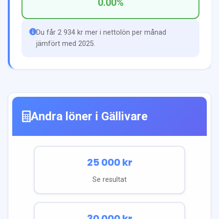
0.00
%
Du får 2 934 kr mer i nettolön per månad
jämfört med 2025.
Andra löner i
Gällivare
25 000
kr
Se resultat
30 000
kr