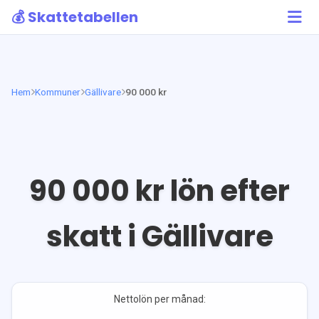
💰 Skattetabellen
Hem
Kommuner
Gällivare
90 000 kr
90 000
kr lön efter
skatt i
Gällivare
Nettolön per månad: