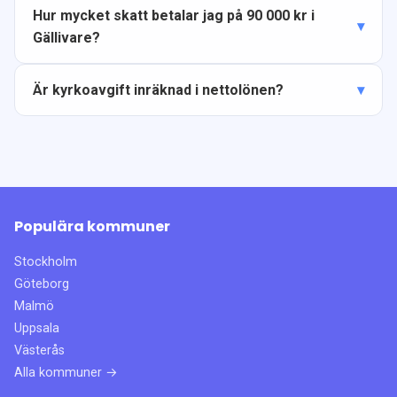
Hur mycket skatt betalar jag på 90 000 kr i
Gällivare?
Är kyrkoavgift inräknad i nettolönen?
Populära kommuner
Stockholm
Göteborg
Malmö
Uppsala
Västerås
Alla kommuner →