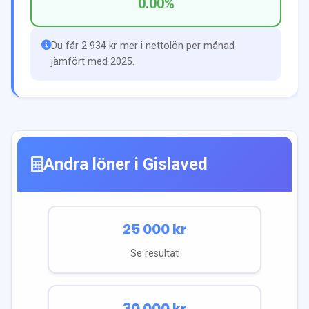
0.00
%
Du får 2 934 kr mer i nettolön per månad
jämfört med 2025.
Andra löner i
Gislaved
25 000
kr
Se resultat
30 000
kr