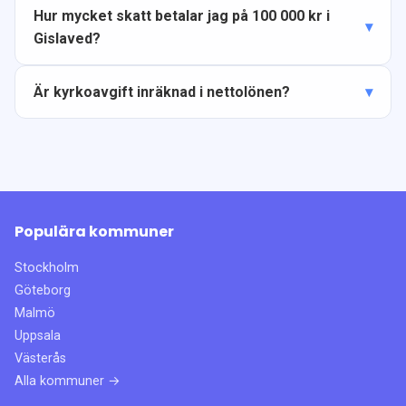
Hur mycket skatt betalar jag på 100 000 kr i
Gislaved?
Är kyrkoavgift inräknad i nettolönen?
Populära kommuner
Stockholm
Göteborg
Malmö
Uppsala
Västerås
Alla kommuner →