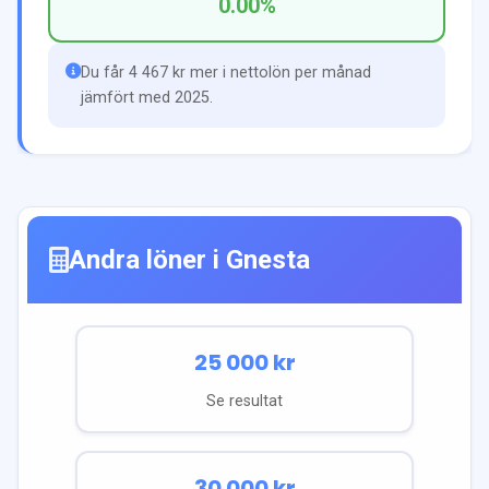
0.00
%
Du får 4 467 kr mer i nettolön per månad
jämfört med 2025.
Andra löner i
Gnesta
25 000
kr
Se resultat
30 000
kr