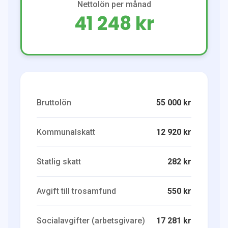
Nettolön per månad
41 248 kr
Bruttolön
55 000 kr
Kommunalskatt
12 920 kr
Statlig skatt
282 kr
Avgift till trosamfund
550 kr
Socialavgifter (arbetsgivare)
17 281 kr