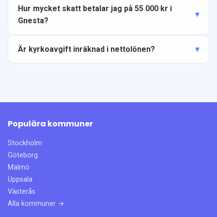
Hur mycket skatt betalar jag på 55 000 kr i
Gnesta?
Är kyrkoavgift inräknad i nettolönen?
Populära kommuner
Stockholm
Göteborg
Malmö
Uppsala
Västerås
Alla kommuner →