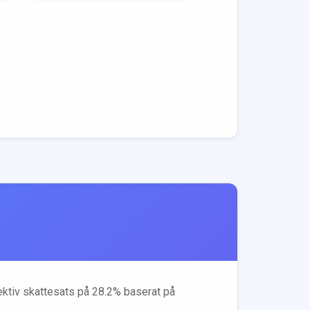
fektiv skattesats på
28.2
% baserat på