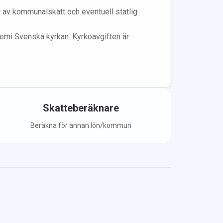
år av kommunalskatt och eventuell statlig
lem
i Svenska kyrkan.
Kyrkoavgiften är
Skatteberäknare
Beräkna för annan lön/kommun