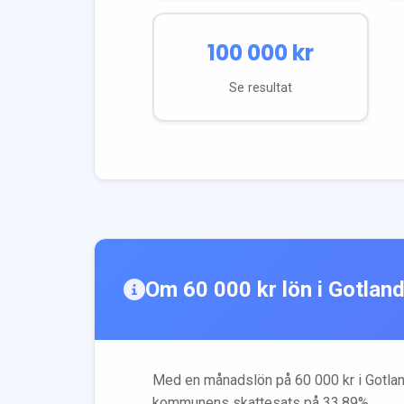
100 000
kr
Se resultat
Om
60 000
kr lön i
Gotlan
Med en månadslön på
60 000
kr i
Gotla
kommunens skattesats på
33.89
%.