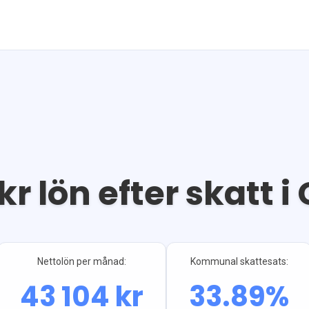
kr lön efter skatt i
Nettolön per månad:
Kommunal skattesats:
43 104
kr
33.89
%