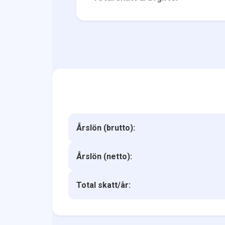
Årslön (brutto):
Årslön (netto):
Total skatt/år: