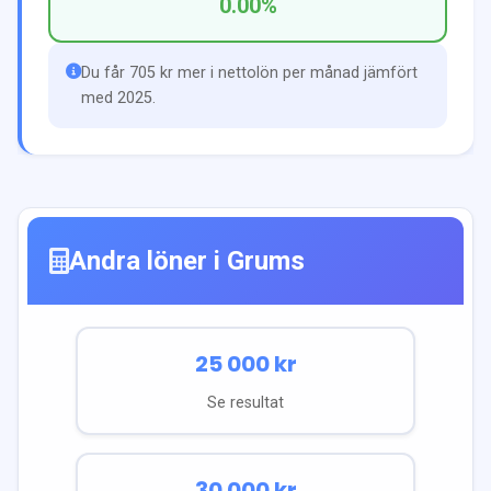
0.00
%
Du får 705 kr mer i nettolön per månad jämfört
med 2025.
Andra löner i
Grums
25 000
kr
Se resultat
30 000
kr