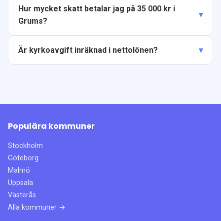
Hur mycket skatt betalar jag på 35 000 kr i
Grums?
Är kyrkoavgift inräknad i nettolönen?
Populära kommuner
Stockholm
Göteborg
Malmö
Uppsala
Västerås
Alla kommuner →