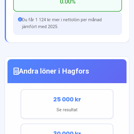
0.00
%
Du får 1 124 kr mer i nettolön per månad
jämfört med 2025.
Andra löner i
Hagfors
25 000
kr
Se resultat
30 000
kr