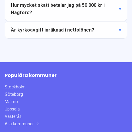
Hur mycket skatt betalar jag på 50 000 kr i
Hagfors?
Är kyrkoavgift inräknad i nettolönen?
Populära kommuner
Stockholm
Göteborg
Malmö
Uppsala
Västerås
Alla kommuner →