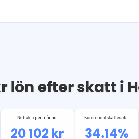
r lön efter skatt i
H
Nettolön per månad:
Kommunal skattesats:
20 102
kr
34.14
%