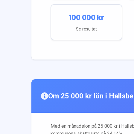
100 000
kr
Se resultat
Om
25 000
kr lön i
Hallsbe
Med en månadslön på
25 000
kr i
Halls
kommunens skattesats på
34.14
%.