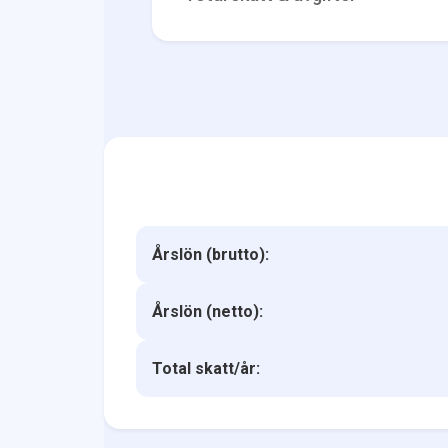
Årslön (brutto):
Årslön (netto):
Total skatt/år: