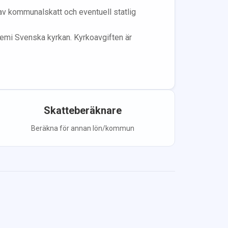
 av kommunalskatt och eventuell statlig
lem
i Svenska kyrkan.
Kyrkoavgiften är
Skatteberäknare
Beräkna för annan lön/kommun