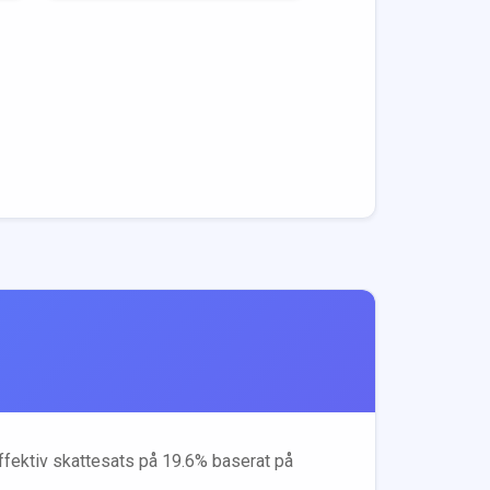
effektiv skattesats på
19.6
% baserat på