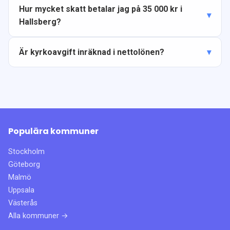
Hur mycket skatt betalar jag på 35 000 kr i
Hallsberg?
Är kyrkoavgift inräknad i nettolönen?
Populära kommuner
Stockholm
Göteborg
Malmö
Uppsala
Västerås
Alla kommuner →