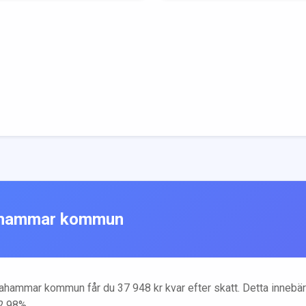
ahammar
kommun
tahammar
kommun får du
37 948
kr kvar efter skatt. Detta innebä
2.98
%.