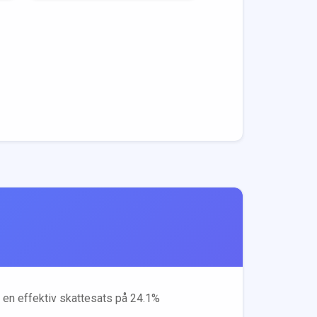
r en effektiv skattesats på
24.1
%