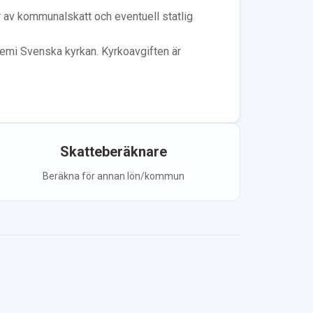
år av kommunalskatt och eventuell statlig
lem
i Svenska kyrkan.
Kyrkoavgiften är
Skatteberäknare
Beräkna för annan lön/kommun