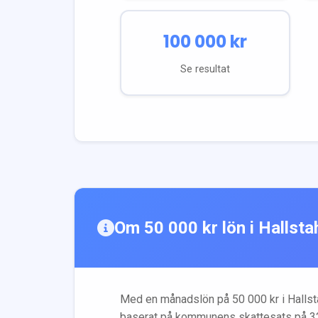
100 000
kr
Se resultat
Om
50 000
kr lön i
Hallst
Med en månadslön på
50 000
kr i
Halls
baserat på kommunens skattesats på
3