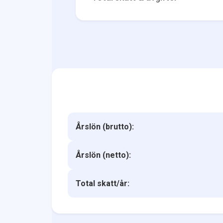
Årslön (brutto):
Årslön (netto):
Total skatt/år: