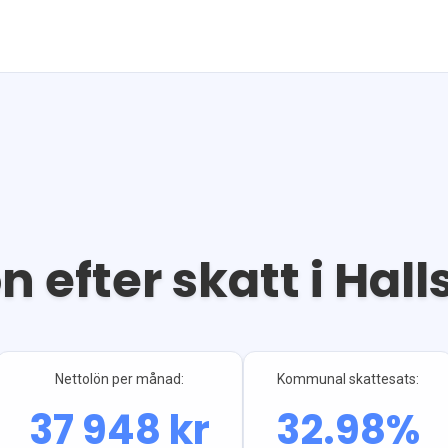
n efter skatt i
Hal
Nettolön per månad:
Kommunal skattesats:
37 948
kr
32.98
%