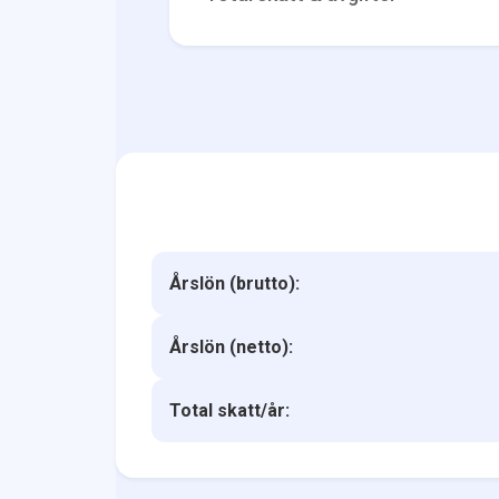
Årslön (brutto):
Årslön (netto):
Total skatt/år: