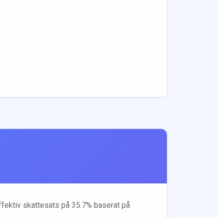
effektiv skattesats på
35.7
% baserat på