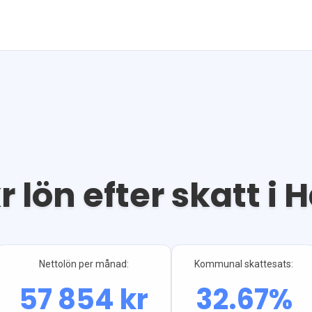
r lön efter skatt i
H
Nettolön per månad:
Kommunal skattesats:
57 854
kr
32.67
%