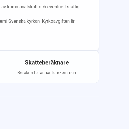
år av kommunalskatt och eventuell statlig
lem
i Svenska kyrkan.
Kyrkoavgiften är
Skatteberäknare
Beräkna för annan lön/kommun