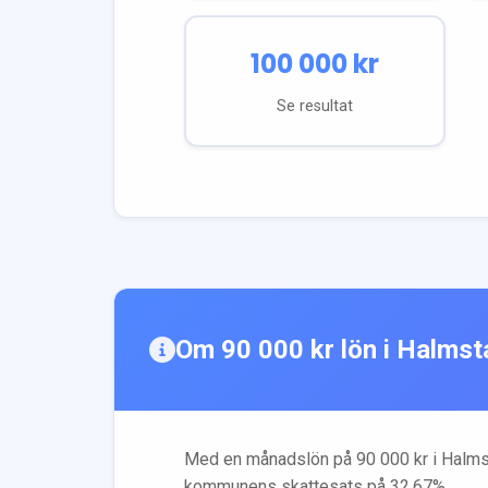
100 000
kr
Se resultat
Om
90 000
kr lön i
Halmst
Med en månadslön på
90 000
kr i
Halms
kommunens skattesats på
32.67
%.