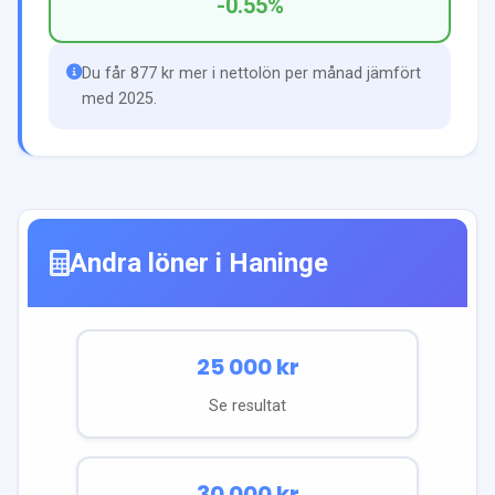
-0.55
%
Du får 877 kr mer i nettolön per månad jämfört
med 2025.
Andra löner i
Haninge
25 000
kr
Se resultat
30 000
kr