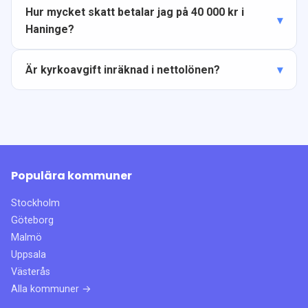
Hur mycket skatt betalar jag på 40 000 kr i
Haninge?
Är kyrkoavgift inräknad i nettolönen?
Populära kommuner
Stockholm
Göteborg
Malmö
Uppsala
Västerås
Alla kommuner →