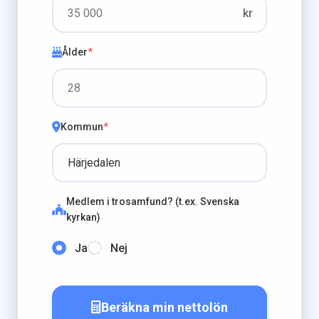
kr
Ålder
*
Kommun
*
Medlem i trosamfund? (t.ex. Svenska
kyrkan)
Ja
Nej
Beräkna min nettolön