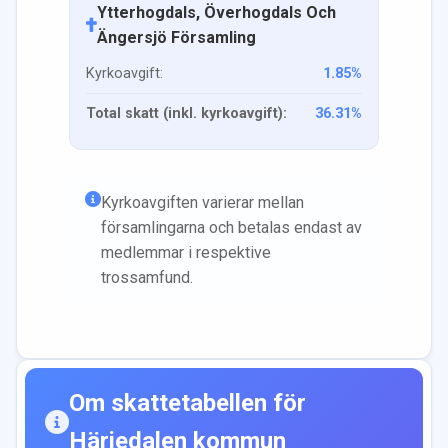
Ytterhogdals, Överhogdals Och
Ängersjö Församling
Kyrkoavgift:
1.85
%
Total skatt (inkl. kyrkoavgift):
36.31
%
Kyrkoavgiften varierar mellan
församlingarna och betalas endast av
medlemmar i respektive
trossamfund.
Om skattetabellen för
Härjedalen
kommun