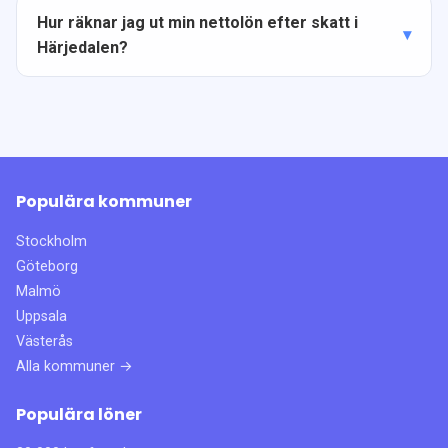
Hur räknar jag ut min nettolön efter skatt i
Härjedalen?
Populära kommuner
Stockholm
Göteborg
Malmö
Uppsala
Västerås
Alla kommuner →
Populära löner