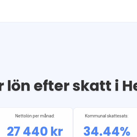
 lön efter skatt i
H
Nettolön per månad:
Kommunal skattesats:
27 440
kr
34.44
%