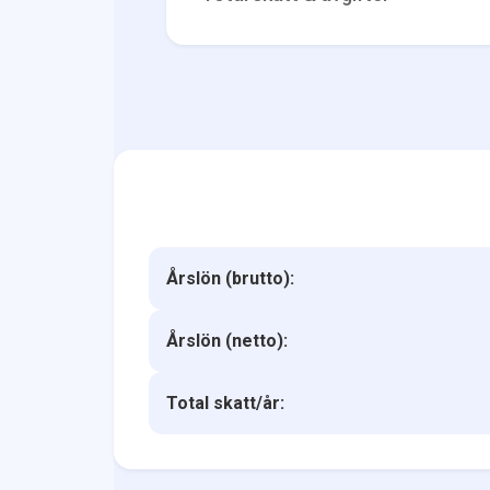
Årslön (brutto):
Årslön (netto):
Total skatt/år: