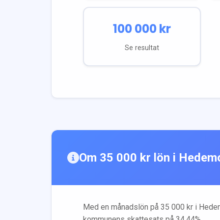
100 000
kr
Se resultat
Om
35 000
kr lön i
Hedem
Med en månadslön på
35 000
kr i
Hede
kommunens skattesats på
34.44
%.