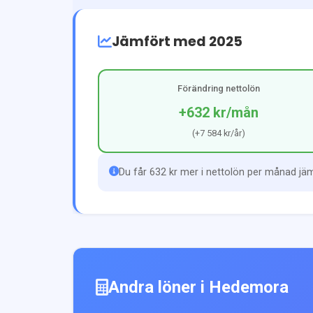
Jämfört med 2025
Förändring nettolön
+632 kr
/mån
(
+7 584 kr
/år)
Du får 632 kr mer i nettolön per månad jä
Andra löner i
Hedemora