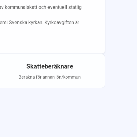
 av kommunalskatt och eventuell statlig
lem
i Svenska kyrkan.
Kyrkoavgiften är
Skatteberäknare
Beräkna för annan lön/kommun