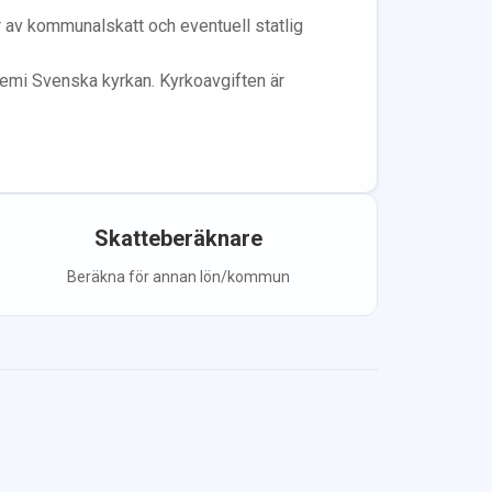
år av kommunalskatt och eventuell statlig
lem
i Svenska kyrkan.
Kyrkoavgiften är
Skatteberäknare
Beräkna för annan lön/kommun