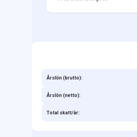
Årslön (brutto):
Årslön (netto):
Total skatt/år: