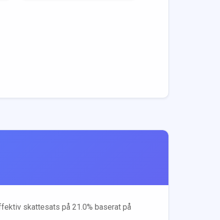
effektiv skattesats på
21.0
% baserat på