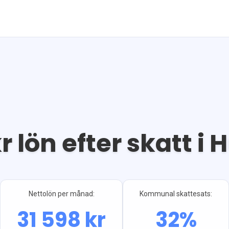
r lön efter skatt i
H
Nettolön per månad:
Kommunal skattesats:
31 598
kr
32
%