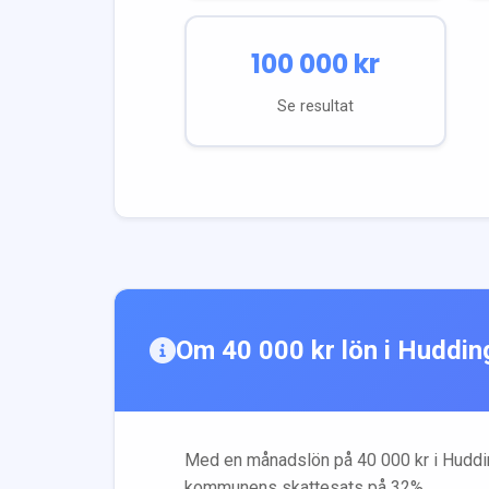
100 000
kr
Se resultat
Om
40 000
kr lön i
Huddin
Med en månadslön på
40 000
kr i
Huddi
kommunens skattesats på
32
%.