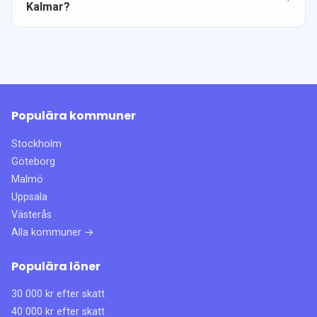
Kalmar?
Populära kommuner
Stockholm
Göteborg
Malmö
Uppsala
Västerås
Alla kommuner →
Populära löner
30 000 kr efter skatt
40 000 kr efter skatt