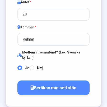
Ålder
*
Kommun
*
Medlem i trosamfund? (t.ex. Svenska
kyrkan)
Ja
Nej
Beräkna min nettolön