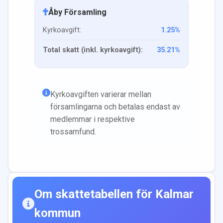
Åby Församling
Kyrkoavgift:
1.25
%
Total skatt (inkl. kyrkoavgift):
35.21
%
Kyrkoavgiften varierar mellan
församlingarna och betalas endast av
medlemmar i respektive
trossamfund.
Om skattetabellen för
Kalmar
kommun