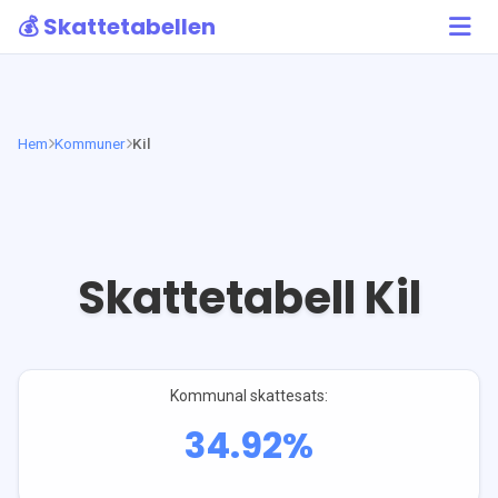
💰 Skattetabellen
Hem
Kommuner
Kil
Skattetabell
Kil
Kommunal skattesats:
34.92
%