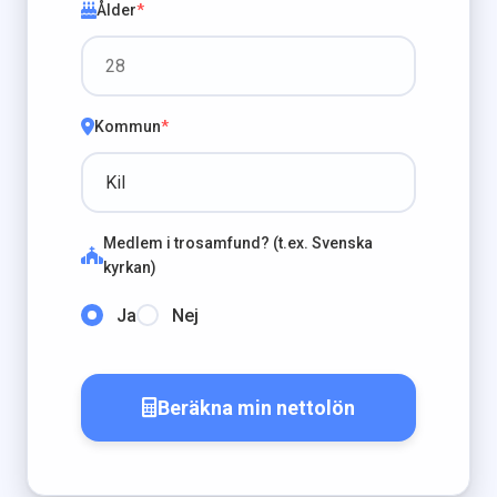
Ålder
*
Kommun
*
Medlem i trosamfund? (t.ex. Svenska
kyrkan)
Ja
Nej
Beräkna min nettolön