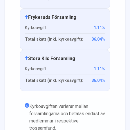
Frykeruds Församling
Kyrkoavgift:
1.11
%
Total skatt (inkl. kyrkoavgift):
36.04
%
Stora Kils Församling
Kyrkoavgift:
1.11
%
Total skatt (inkl. kyrkoavgift):
36.04
%
Kyrkoavgiften varierar mellan
församlingarna och betalas endast av
medlemmar i respektive
trossamfund.