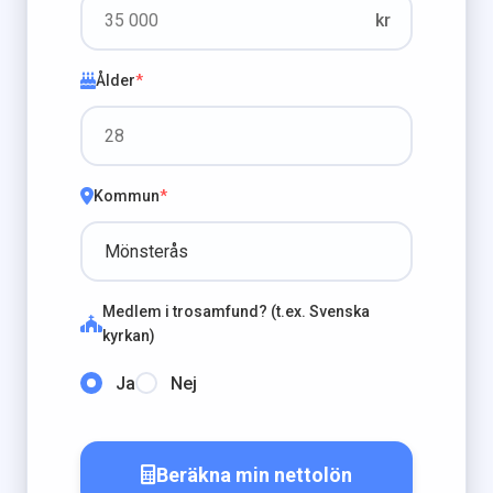
kr
Ålder
*
Kommun
*
Medlem i trosamfund? (t.ex. Svenska
kyrkan)
Ja
Nej
Beräkna min nettolön