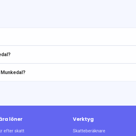
edal?
 i Munkedal?
ära löner
Verktyg
r efter skatt
Skatteberäknare