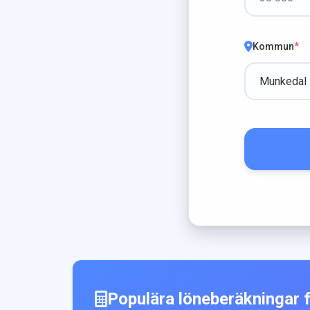
Kommun
*
Populära löneberäkningar 