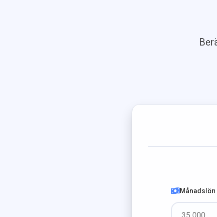
Berä
Månadslön (