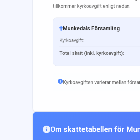
tillkommer kyrkoavgift enligt nedan:
Munkedals Församling
Kyrkoavgift:
Total skatt (inkl. kyrkoavgift):
Kyrkoavgiften varierar mellan förs
Om skattetabellen för
Mun