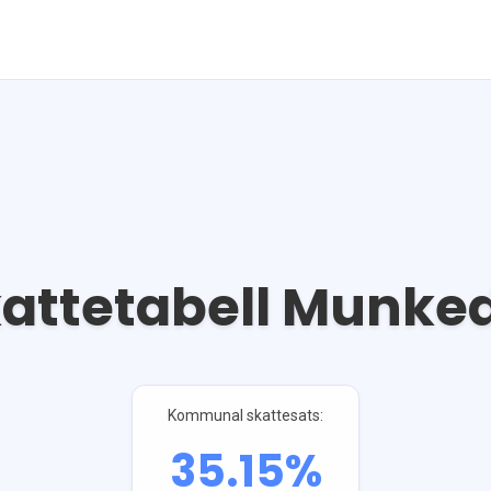
attetabell
Munked
Kommunal skattesats:
35.15
%