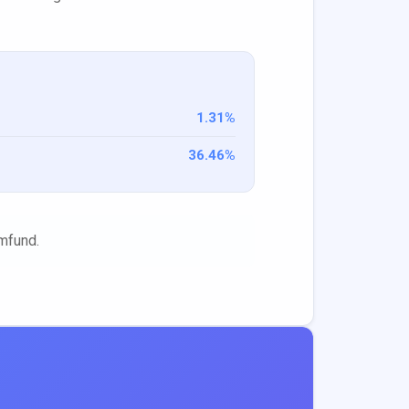
1.31
%
36.46
%
mfund.