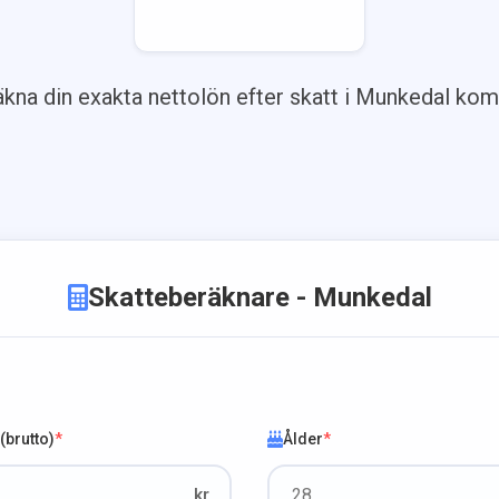
kna din exakta nettolön efter skatt i
Munkedal
kom
Skatteberäknare
- Munkedal
brutto)
*
Ålder
*
kr