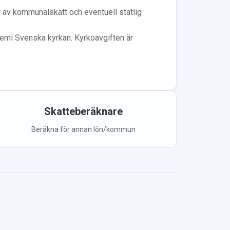
år av kommunalskatt och eventuell statlig
lem
i Svenska kyrkan.
Kyrkoavgiften är
Skatteberäknare
Beräkna för annan lön/kommun