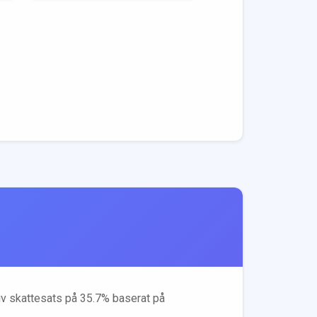
tiv skattesats på
35.7
% baserat på