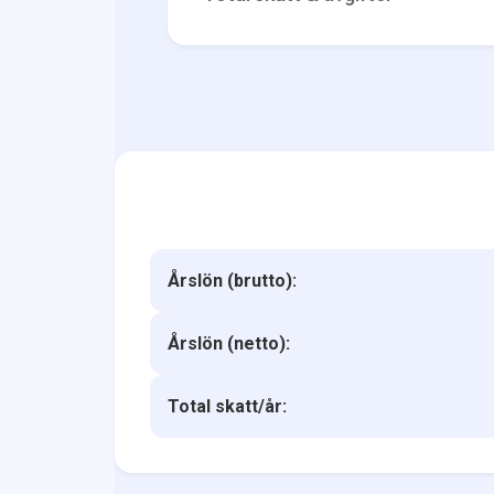
Årslön (brutto):
Årslön (netto):
Total skatt/år: