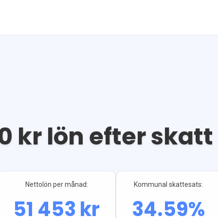
0
kr lön efter skatt
Nettolön per månad:
Kommunal skattesats:
51 453
kr
34.59
%