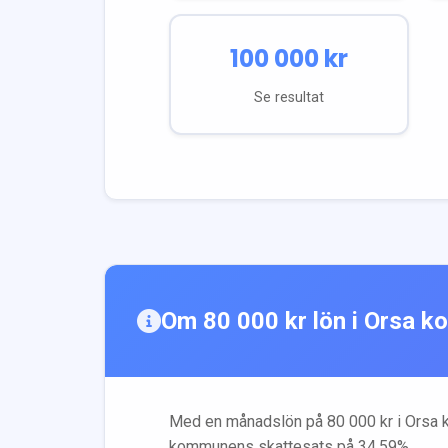
100 000
kr
Se resultat
Om
80 000
kr lön i
Orsa
ko
Med en månadslön på
80 000
kr i
Orsa
k
kommunens skattesats på
34.59
%.