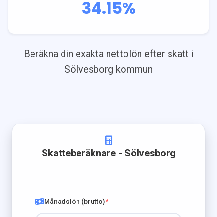
34.15
%
Beräkna din exakta nettolön efter skatt i
Sölvesborg
kommun
Skatteberäknare
- Sölvesborg
Månadslön (brutto)
*