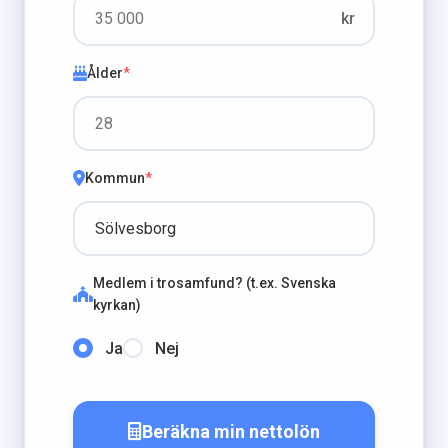
kr
Ålder
*
Kommun
*
Medlem i trosamfund? (t.ex. Svenska
kyrkan)
Ja
Nej
Beräkna min nettolön