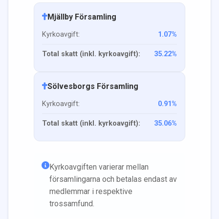
Mjällby Församling
Kyrkoavgift:
1.07
%
Total skatt (inkl. kyrkoavgift):
35.22
%
Sölvesborgs Församling
Kyrkoavgift:
0.91
%
Total skatt (inkl. kyrkoavgift):
35.06
%
Kyrkoavgiften varierar mellan
församlingarna och betalas endast av
medlemmar i respektive
trossamfund.