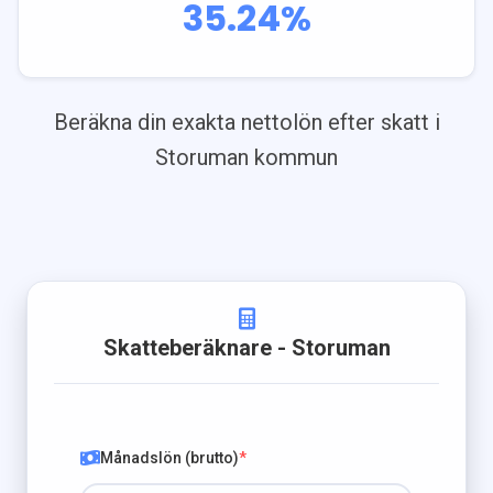
35.24
%
Beräkna din exakta nettolön efter skatt i
Storuman
kommun
Skatteberäknare
- Storuman
Månadslön (brutto)
*