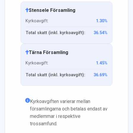
Stensele Församling
Kyrkoavgift:
1.30
%
Total skatt (inkl. kyrkoavgift):
36.54
%
Tärna Församling
Kyrkoavgift:
1.45
%
Total skatt (inkl. kyrkoavgift):
36.69
%
Kyrkoavgiften varierar mellan
församlingarna och betalas endast av
medlemmar i respektive
trossamfund.