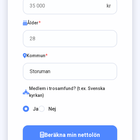
kr
Ålder
*
Kommun
*
Medlem i trosamfund? (t.ex. Svenska
kyrkan)
Ja
Nej
Beräkna min nettolön