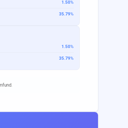
1.50
%
35.79
%
1.50
%
35.79
%
mfund.