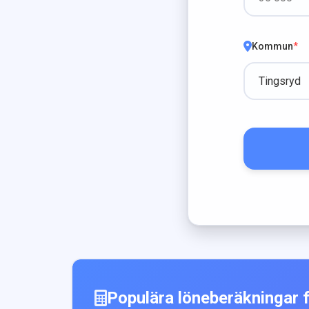
Kommun
*
Populära löneberäkningar 