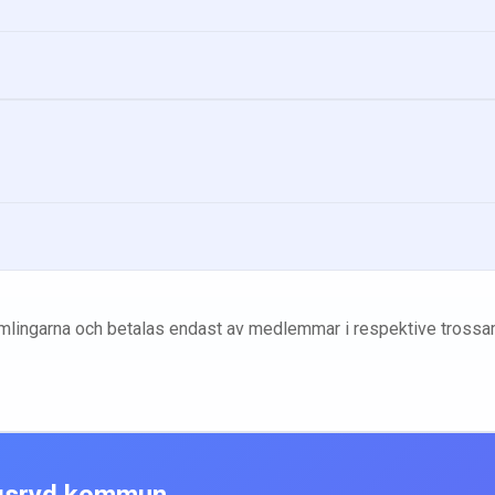
amlingarna och betalas endast av medlemmar i respektive trossa
gsryd
kommun