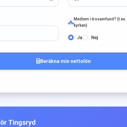
Medlem i trosamfund? (t.ex.
kyrkan)
Ja
Nej
Beräkna min nettolön
för
Tingsryd