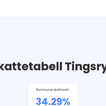
kattetabell
Tingsr
Kommunal skattesats:
34.29
%