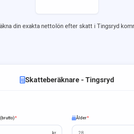
äkna din exakta nettolön efter skatt i
Tingsryd
kom
Skatteberäknare
- Tingsryd
brutto)
*
Ålder
*
kr