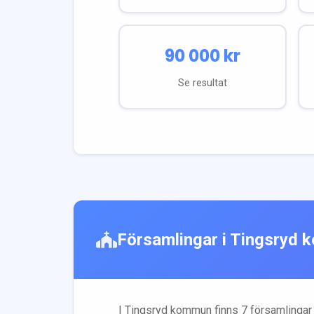
90 000
kr
Se resultat
Församlingar i
Tingsryd
k
I
Tingsryd
kommun finns
7
församling
ar