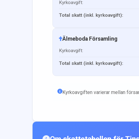
Kyrkoavgift:
Total skatt (inkl. kyrkoavgift):
Älmeboda Församling
Kyrkoavgift:
Total skatt (inkl. kyrkoavgift):
Kyrkoavgiften varierar mellan förs
Om skattetabellen för
Tin