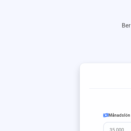
Ber
Månadslön (