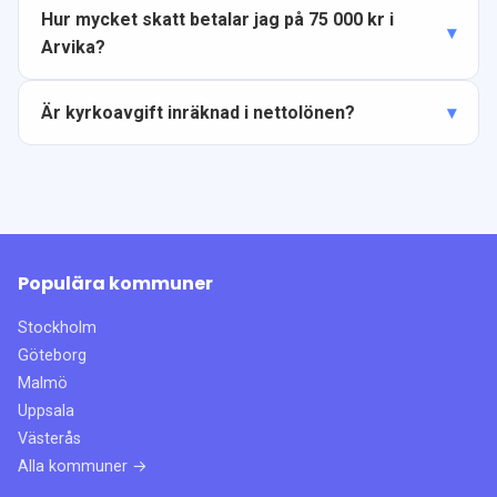
Hur mycket skatt betalar jag på 75 000 kr i
Arvika?
Är kyrkoavgift inräknad i nettolönen?
Populära kommuner
Stockholm
Göteborg
Malmö
Uppsala
Västerås
Alla kommuner →