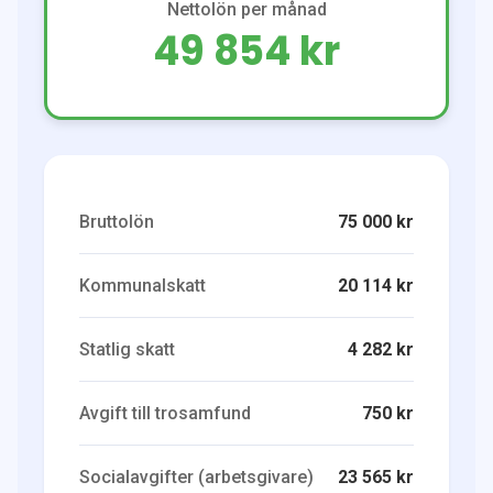
Nettolön per månad
49 854 kr
Bruttolön
75 000 kr
Kommunalskatt
20 114 kr
Statlig skatt
4 282 kr
Avgift till trosamfund
750 kr
Socialavgifter (arbetsgivare)
23 565 kr