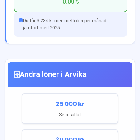
0.00
%
Du får 3 234 kr mer i nettolön per månad
jämfört med 2025.
Andra löner i
Arvika
25 000
kr
Se resultat
30 000
kr