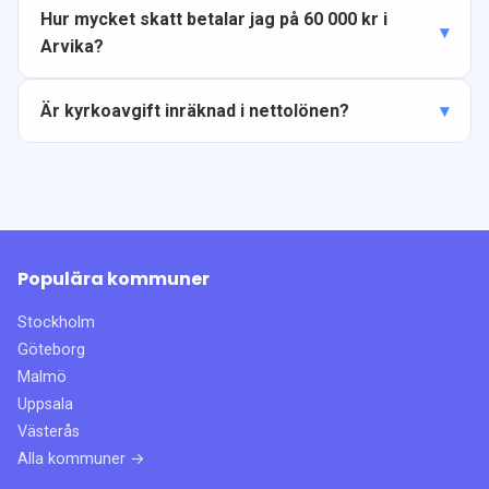
Hur mycket skatt betalar jag på 60 000 kr i
Arvika?
Är kyrkoavgift inräknad i nettolönen?
Populära kommuner
Stockholm
Göteborg
Malmö
Uppsala
Västerås
Alla kommuner →