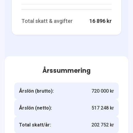
Total skatt & avgifter
16 896 kr
Årssummering
Årslön (brutto):
720 000 kr
Årslön (netto):
517 248 kr
Total skatt/år:
202 752 kr