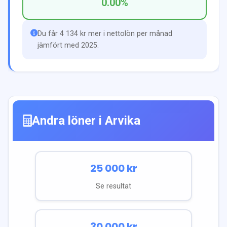
0.00
%
Du får 4 134 kr mer i nettolön per månad
jämfört med 2025.
Andra löner i
Arvika
25 000
kr
Se resultat
30 000
kr